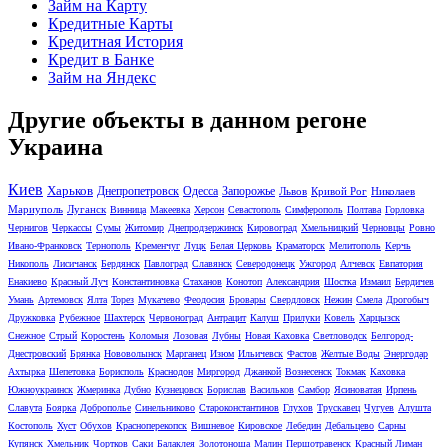
Займ на Карту
Кредитные Карты
Кредитная История
Кредит в Банке
Займ на Яндекс
Другие объекты в данном регоне
Украина
Киев
Харьков
Днепропетровск
Одесса
Запорожье
Львов
Кривой Рог
Николаев
Мариуполь
Луганск
Винница
Макеевка
Херсон
Севастополь
Симферополь
Полтава
Горловка
Чернигов
Черкассы
Сумы
Житомир
Днепродзержинск
Кировоград
Хмельницкий
Черновцы
Ровно
Ивано-Франковск
Тернополь
Кременчуг
Луцк
Белая Церковь
Краматорск
Мелитополь
Керчь
Никополь
Лисичанск
Бердянск
Павлоград
Славянск
Северодонецк
Ужгород
Алчевск
Евпатория
Енакиево
Красный Луч
Константиновка
Стаханов
Конотоп
Александрия
Шостка
Измаил
Бердичев
Умань
Артемовск
Ялта
Торез
Мукачево
Феодосия
Бровары
Свердловск
Нежин
Смела
Дрогобыч
Дружковка
Рубежное
Шахтерск
Червоноград
Антрацит
Калуш
Прилуки
Ковель
Харцызск
Снежное
Стрый
Коростень
Коломыя
Лозовая
Лубны
Новая Каховка
Светловодск
Белгород-
Днестровский
Брянка
Нововолынск
Марганец
Изюм
Ильичевск
Фастов
Желтые Воды
Энергодар
Ахтырка
Шепетовка
Борисполь
Краснодон
Миргород
Джанкой
Вознесенск
Токмак
Каховка
Южноукраинск
Жмеринка
Дубно
Кузнецовск
Борислав
Васильков
Самбор
Ясиноватая
Ирпень
Славута
Боярка
Доброполье
Синельниково
Староконстантинов
Глухов
Трускавец
Чугуев
Алушта
Костополь
Хуст
Обухов
Красноперекопск
Вишневое
Кировское
Лебедин
Дебальцево
Сарны
Купянск
Хмельник
Чортков
Саки
Балаклея
Золотоноша
Малин
Першотравенск
Красный Лиман