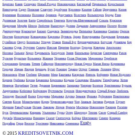
Берегово
Канев
Селидово
Новый Роздол
Новояворовск
Бахчисарай
Перевальск
Коростышев
Виноградов
Гадяч
Попасная
Славутич
Здолбунов
Кролевец
Казатин
Гайсин
Цюрупинск
Килия
Кременная
Волноваха
Полонное
Армянск
Докучаевск
Волочиск
Вольногорск
Броды
Рени
Долинская
Золочев
Балта
Старобельск
Геническ
Корсунь-Шевченковский
Сокаль
Красилов
Надворная
Мерефа
Шпола
Люботин
Вышгород
Долина
Ладыжин
Амвросиевка
Пологи
Яготин
Днепрорудное
Красноград
Бахмач
Скадовск
Звенигородка
Пятихатки
Калиновка
Сватово
Орехов
Песочин
Белозерское
Ковшаровка
Карловка
Путивль
Арциз
Новоукраинка
Раздельная
Бережаны
Гуляйполе
Овруч
Белополье
Угледар
Очаков
Новый Буг
Верхнеднепровск
Богуслав
Дунаевцы
Бар
Свалява
Судак
Лутугино
Сквира
Изяслав
Пирятин
Болград
Городок
Киверцы
Апостолово
Носовка
Тальное
Хорол
Радомышль
Богодухов
Змиев
Васильевка
Берислав
Снигиревка
Рахов
Тульчин
Бурштын
Вольнянск
Жашков
Украинка
Голая Пристань
Мироновка
Теребовля
Сторожинец
Березань
Тетиев
Гайворон
Новомиргород
Новая Одесса
Малая Виска
Корюковка
Городня
Збараж
Яворов
Бершадь
Бучач
Рожище
Тараща
Острог
Гнивань
Лохвица
Щорс
Новоазовск
Ичня
Глобино
Щелкино
Мена
Баштанка
Кагарлык
Ямполь
Бобринец
Новая Водолага
Борщев
Гребенка
Борзна
Барановка
Березовка
Кодыма
Сокиряны
Ильинцы
Татарбунары
Хотин
Немиров
Погребище
Тячев
Деражня
Барвенково
Залещики
Чигирин
Болехов
Христиновка
Бурынь
Андрушевка
Кобеляки
Бобровица
Пустомыты
Горохов
Новоднестровск
Старый Крым
Любомль
Теплодар
Высокий
Валки
Городенка
Марьинка
Алупка
Зеньков
Иршава
Дубровица
Покотиловка
Снятин
Косов
Монастырище
Корец
Червонозаводское
Чоп
Ананьев
Заставна
Радехов
Тлумач
Моршин
Рава-Русская
Почаев
Лановцы
Зборов
Яремча
Мостиска
Новоселица
Ржищев
Рогатин
Буск
Перемышляны
Кицмань
Ульяновка
Турка
Остер
Шаргород
Теплик
Сколе
Старый Самбор
Дружба
Монастыриска
Вижница
Скалат
Святогорск
Бобрка
Шевченково
Симеиз
Комарно
Ещё»
Подгайцы
Герца
Веселое
Тростянец
Николаевка
Семеновка
© 2015
KREDITSOVETNIK.COM